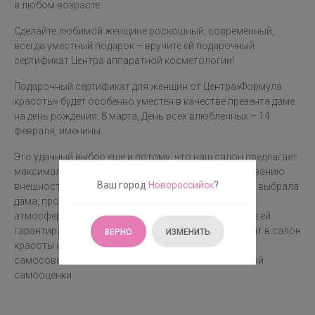
в любом возрасте.
Сделайте любимой женщине роскошный, современный,
всегда уместный подарок – вручите ей подарочный
сертификат Центра аппаратной косметологии!
Подарочный сертификат для женщин от Центра»Формула
красоты» будет особенно уместен в качестве презента даме
на день рождения, 8 марта, День всех влюбленных – 14
февраля, именины.
Это удачный выбор еще и потому, что наш салон предлагает
максимальное количество услуг по совершенствованию
Ваш город
Новороссийск
?
внешности. Какую бы процедуру в нашем салоне ни выбрала
дама, профессиональный уход, радушная, уютная
атмосфера, отличный отдых и отличное настроение ей
гарантированы. Для многих подарочный сертификат в салон
ВЕРНО
ИЗМЕНИТЬ
красоты станет началом приятного пути к
самосовершенствованию, повышению собственной
самооценки.