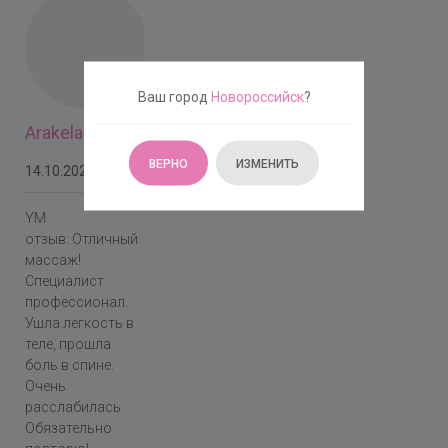
Ваш город
Новороссийск
?
Arakela
ВЕРНО
ИЗМЕНИТЬ
14.10.2025
YM
отзыв: Отличный
массаж!
Специалист
профессионал.
Ушла легкость в
теле, прошла
боль в спине.
Очень
расслабилась.
Обязательно